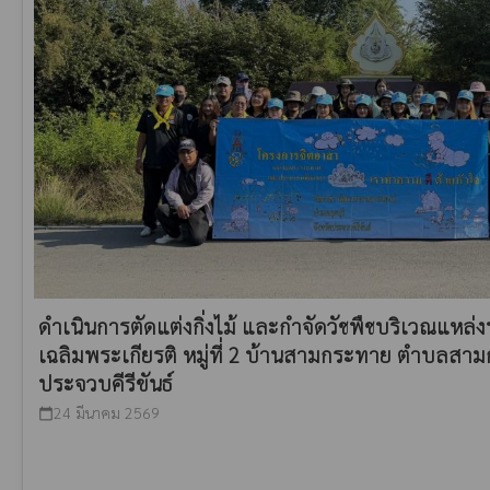
ดำเนินการตัดแต่งกิ่งไม้ และกำจัดวัชพืชบริเวณแหล
เฉลิมพระเกียรติ หมู่ที่ 2 บ้านสามกระทาย ตำบลสามก
ประจวบคีรีขันธ์
24 มีนาคม 2569
calendar_today