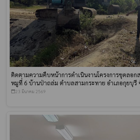
ติดตามความคืบหน้าการดำเนินงานโครงการขุดลอกสร
หมูที่ 6 บ้านป่าถล่ม ตำบลสามกระทาย อำเภอกุยบุรี จ
23 มีนาคม 2569
calendar_today