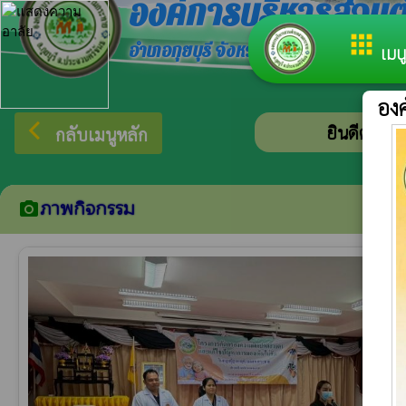
องค์การบริหารส่ว
apps
อำเภอกุยบุรี จังหวัดประจวบคีรีขันธ์
เมนู
อง
arrow_back_ios
ยินดีต้อนรับสู่เ
กลับเมนูหลัก
ภาพกิจกรรม
camera_alt