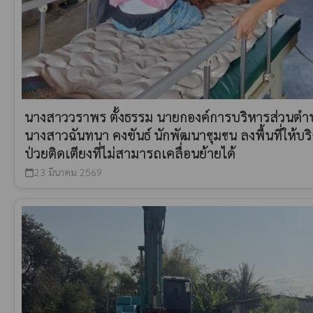
นางสาววราพร ตั้งธรรม นายกองค์การบริหารส่วน
นางสาวฉันทนา คงขันธ์ นักพัฒนาชุมชน ลงพื้นที่ให้บริก
ป่วยติดเตียงที่ไม่สามารถเคลื่อนย้ายได้
23 มีนาคม 2569
calendar_today