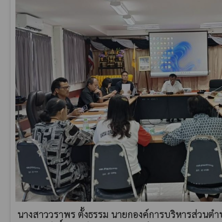
นางสาววราพร ตั้งธรรม นายกองค์การบริหารส่วน