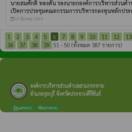
นายสมศักดิ์ ทองตัน รองนายกองค์การบริหารส่วน
เปิดการประชุมคณะกรรมการบริหารกองทุนหลักประกัน
19 มีนาคม 2569
calendar_today
1
2
3
4
5
6
7
8
9
10
11
12
13
36
37
38
39
51 - 50 (ทั้งหมด 387 รายการ)
องค์การบริหารส่วนตำบลสามกระทาย
อำเภอกุยบุรี จังหวัดประจวบคีรีขันธ์
ผู้ดูแลระบบ
พัฒนาระบบ