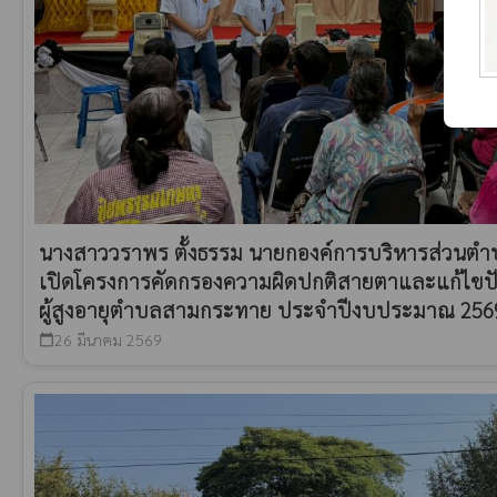
นางสาววราพร ตั้งธรรม นายกองค์การบริหารส่วนต
เปิดโครงการคัดกรองความผิดปกติสายตาและแก้ไขปัญ
ผู้สูงอายุตำบลสามกระทาย ประจำปีงบประมาณ 256
26 มีนาคม 2569
calendar_today