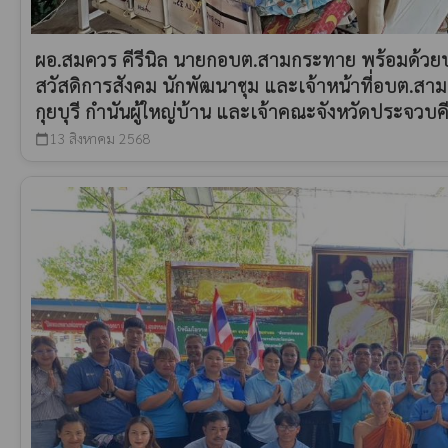
ผอ.สมควร คีรีนิล นายกอบต.สามกระทาย พร้อมด้วยปล
สวัสดิการสังคม นักพัฒนาชุม และเจ้าหน้าที่อบต.ส
กุยบุรี กำนันผู้ใหญ่บ้าน และเจ้าคณะจังหวัดประจวบคีรี
13 สิงหาคม 2568
calendar_today