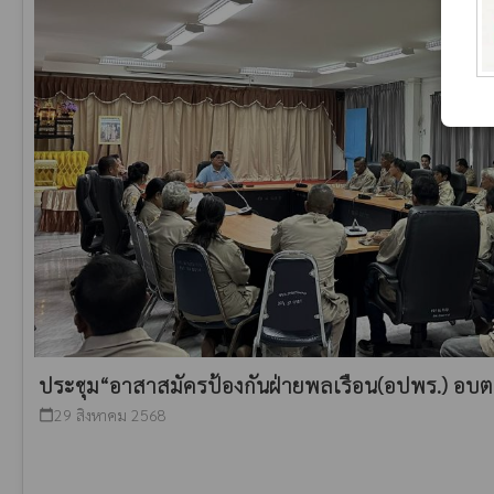
ประชุม“อาสาสมัครป้องกันฝ่ายพลเรือน(อปพร.) อบ
29 สิงหาคม 2568
calendar_today