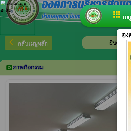
องค์การบริหารส่ว
apps
อำเภอกุยบุรี จังหวัดประจวบคีรีขันธ์
เมนู
อง
arrow_back_ios
ยินดีต้อนรับสู่
กลับเมนูหลัก
ภาพกิจกรรม
camera_alt