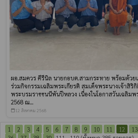
ผอ.สมควร คีรีนิล นายกอบต.สามกระทาย พร้อมด้วยเ
ร่วมกิจกรรมเฉลิมพระเกียรติ สมเด็จพระนางเจ้าสิริกิ
พระบรมราชชนนีพันปีหลวง เนื่องในโอกาสวันเฉลิม
2568 ณ...
12 สิงหาคม 2568
calendar_today
1
2
3
4
5
6
7
8
9
10
11
12
13
36
37
38
39
111 - 110 (ทั้งหมด 385 รายการ)