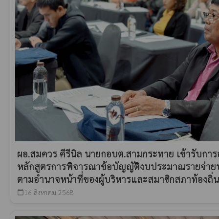
ผอ.สมควร คีรีนิล นายกอบต.สามกระทาย เข้ารับก
หลักสูตรการพิจารณาข้อบัญญัติงบประมาณรายจ่ายปร
ตามอำนาจหน้าที่ของผู้บริหารและสมาชิกสภาท้องถิ่น พ
16 สิงหาคม 2568
calendar_today