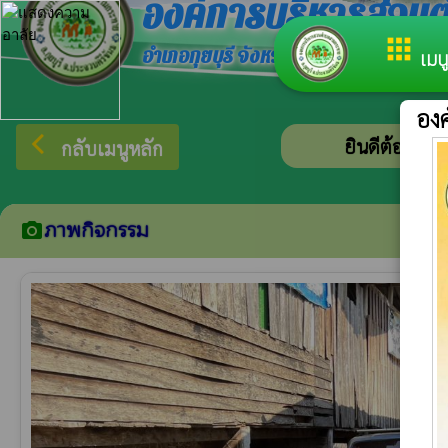
องค์การบริหารส่ว
apps
อำเภอกุยบุรี จังหวัดประจวบคีรีขันธ์
เมนู
อง
arrow_back_ios
ยินดีต้อนรับสู่เว็บไ
กลับเมนูหลัก
ภาพกิจกรรม
camera_alt