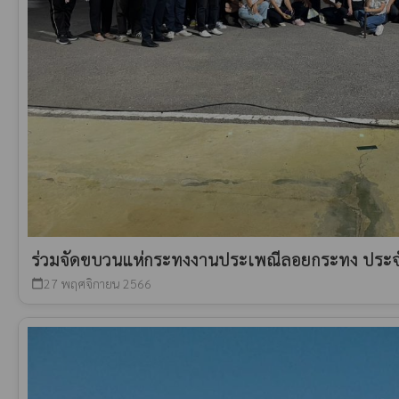
ร่วมจัดขบวนแห่กระทงงานประเพณีลอยกระทง ประจ
27 พฤศจิกายน 2566
calendar_today