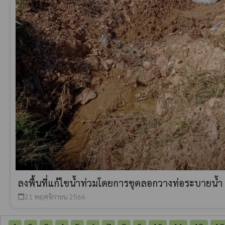
ลงพื้นที่แก้ไขน้ำท่วมโดยการขุดลอกวางท่อระบายน้ำ
21 พฤศจิกายน 2566
calendar_today