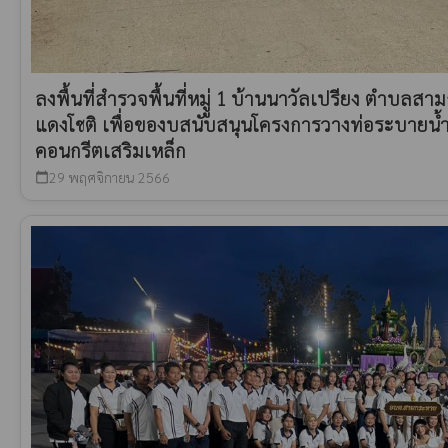
ลงพื้นที่สำรวจพื้นที่หมูู่ 1 บ้านนาวัลเปรียง ตำบ
แดงโชติ เพื่อของบสนับสนุนโครงการวางท่อระบายน
คอนกรีตเสริมเหล็ก
29 พฤศจิกายน 2566
calendar_today