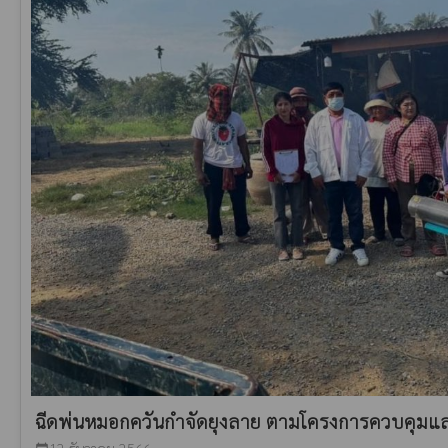
ฉีดพ่นหมอกควันกำจัดยุงลาย ตามโครงการควบคุมแล