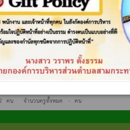
้งอยู่หมู่  9 บ้านเขาราง

ตั้งอยู่หมู่  6 บ้านป่าถล่ม
2   คน       จำนวนครูทั้งหมด    -   คน