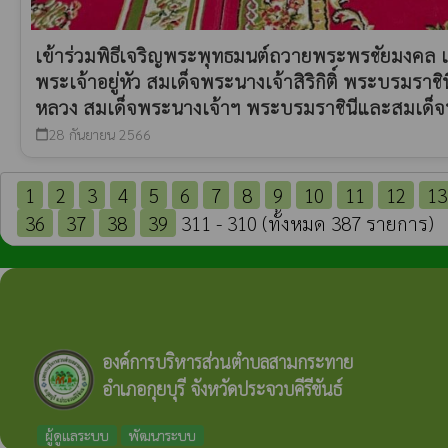
เข้าร่วมพิธีเจริญพระพุทธมนต์ถวายพระพรชัยมงคล
พระเจ้าอยู่หัว สมเด็จพระนางเจ้าสิริกิติ์ พระบรมรา
หลวง สมเด็จพระนางเจ้าฯ พระบรมราชินีและสมเด็จพร
28 กันยายน 2566
calendar_today
1
2
3
4
5
6
7
8
9
10
11
12
13
36
37
38
39
311 - 310 (ทั้งหมด 387 รายการ)
องค์การบริหารส่วนตำบลสามกระทาย
อำเภอกุยบุรี จังหวัดประจวบคีรีขันธ์
ผู้ดูแลระบบ
พัฒนาระบบ