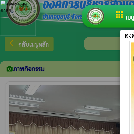
องค์การบริหารส่ว
apps
อำเภอกุยบุรี จังหวัดประจวบคีรีขันธ์
เมนู
อง
arrow_back_ios
ยินดีต้อน
กลับเมนูหลัก
ภาพกิจกรรม
camera_alt