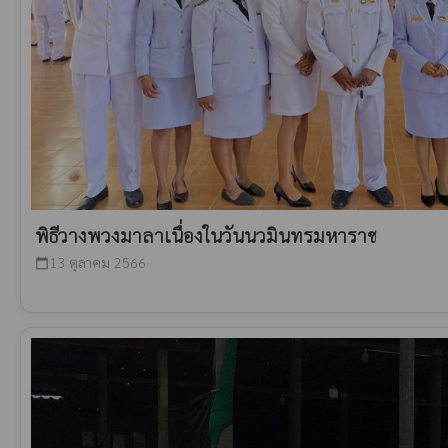
พิธีวางพวงมาลาเนื่องในวันนวมินทรมหาราช
13 ตุลาคม 2566
calendar_today