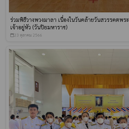
ร่วมพิธีวางพวงมาลา เนื่องในวันคล้ายวันสวรรคตพ
เจ้าอยู่หัว (วันปิยมหาราช)
23 ตุลาคม 2566
calendar_today