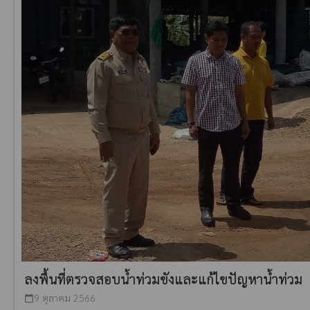
ลงพื้นที่ตรวจสอบน้ำท่วมขังและแก้ไขปัญหาน้ำท่วม
9 ตุลาคม 2566
calendar_today